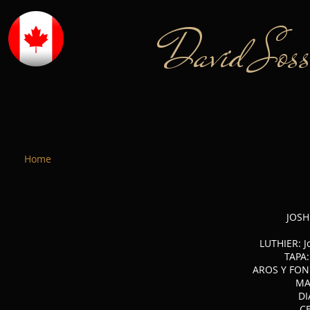
David Sos
Home
JOSH
LUTHIER: J
TAPA
AROS Y FOND
MA
DI
C