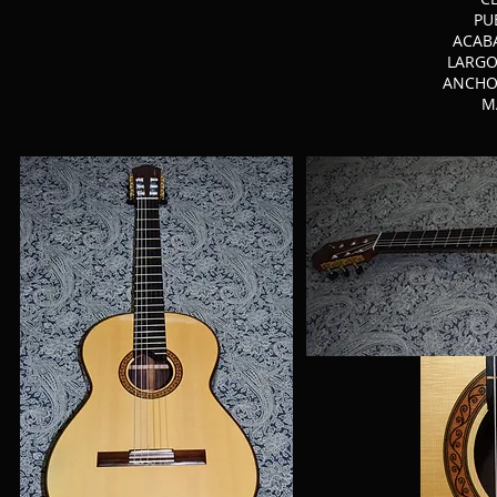
PU
ACABA
LARGO
ANCHO
M